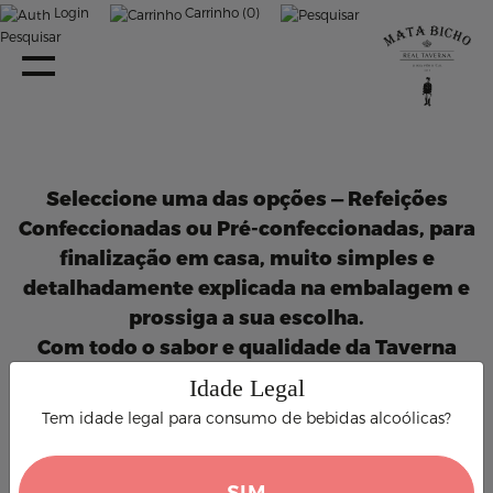
Login
Carrinho (0)
Pesquisar
Seleccione uma das opções — Refeições
Confeccionadas ou Pré-confeccionadas, para
finalização em casa, muito simples e
detalhadamente explicada na embalagem e
prossiga a sua escolha.
Com todo o sabor e qualidade da Taverna
Mata Bicho.
Idade Legal
Tem idade legal para consumo de bebidas alcoólicas?
SIM